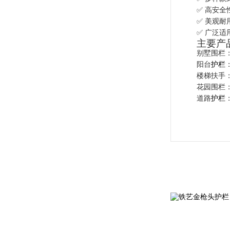
✅ 高安
✅ 美观
✅ 广泛
主要产
别墅围栏
阳台
护栏
楼梯扶手
花园围栏
道路
护栏
铁艺金