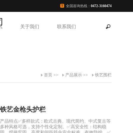
全国咨询热线：
0472-3160474
讯
关于我们
联系我们
首页
>>
产品展示
>>
铁艺围栏
铁艺金枪头护栏
产品特点✅多样款式：欧式古典、现代简约、中式复古等
多种风格可选，支持个性化定制。✅高安全性：结构稳
固，焊接牢固，高度和间距符合安全标准，有效防护。✅