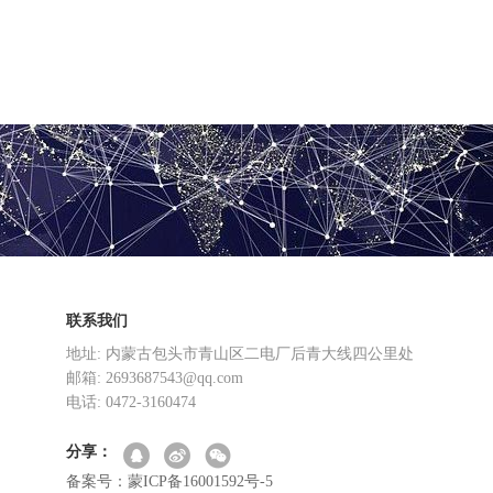
联系我们
地址: 内蒙古包头市青山区二电厂后青大线四公里处
邮箱: 2693687543@qq.com
电话: 0472-3160474
分享：
备案号：蒙ICP备16001592号-5